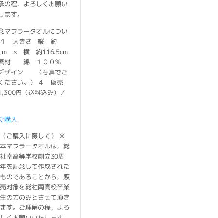
承の程，よろしくお願い
します。
念マフラータオルについ
 １ 大きさ 縦 約
5cm × 横 約116.5cm
素材 綿 １００％
デザイン （写真でご
ください。） ４ 販売
1,300円（送料込み）／
ぐ購入
（ご購入に際して） ※
本マフラータオルは，総
社南高等学校創立30周
年を記念して作成された
ものであることから，販
売対象を総社南高校卒業
生の方のみとさせて頂き
ます。ご理解の程，よろ
しくお願いいたします。