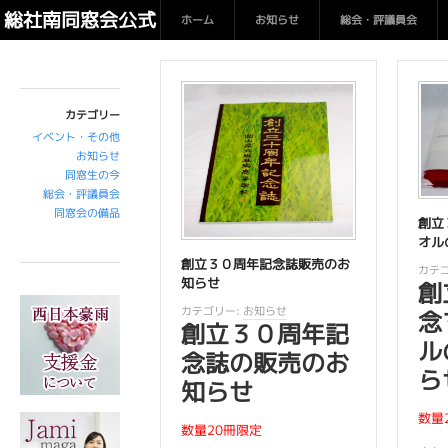
総
総社南同窓会公式
ホーム
お知らせ
総会・評議員会
社
南
サイト 南翔
同
窓
会
カテゴリー
公
イベント・その他
式
お知らせ
サ
同窓生の今
イ
総会・評議員会
同窓会の備品
ト
創立
オル
南
創立３０周年記念誌販売のお
カテゴ
翔
知らせ
創
で
カテゴリー:
お知らせ
念
す
創立３０周年記
。
ル
念誌の販売のお
ら
知らせ
数量
数量20冊限定