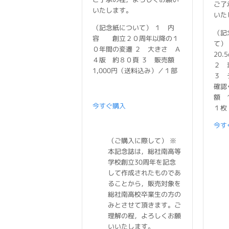
ご了
いたします。
いた
（記念紙について） １ 内
（記
容 創立２０周年以降の１
て）
０年間の変遷 ２ 大きさ Ａ
20.
４版 約８０頁 ３ 販売額
２ 
1,000円（送料込み）／１部
３ 
確認
額 
今すぐ購入
１枚
今す
（ご購入に際して） ※
本記念誌は，総社南高等
学校創立30周年を記念
して作成されたものであ
ることから，販売対象を
総社南高校卒業生の方の
みとさせて頂きます。ご
理解の程，よろしくお願
いいたします。