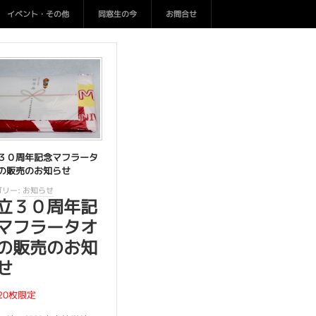
イベント・その他
同窓生の今
お問合せ
３０周年記念マフラータ
の販売のお知らせ
リー:
お知らせ
立３０周年記
マフラータオ
の販売のお知
せ
20枚限定