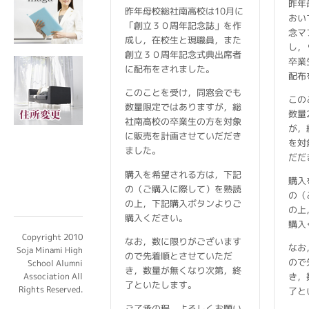
昨年
昨年母校総社南高校は10月に
おい
「創立３０周年記念誌」を作
念マ
成し，在校生と現職員，また
し，
創立３０周年記念式典出席者
卒業
に配布をされました。
配布
このことを受け，同窓会でも
この
数量限定ではありますが，総
数量
社南高校の卒業生の方を対象
が，
に販売を計画させていだだき
を対
ました。
だだ
購入を希望される方は，下記
購入
の（ご購入に際して）を熟読
の（
の上，下記購入ボタンよりご
の上
購入ください。
購入
Copyright 2010
なお，数に限りがございます
なお
Soja Minami High
ので先着順とさせていただ
ので
School Alumni
き，数量が無くなり次第，終
Association All
き，
了といたします。
Rights Reserved.
了と
ご了承の程，よろしくお願い