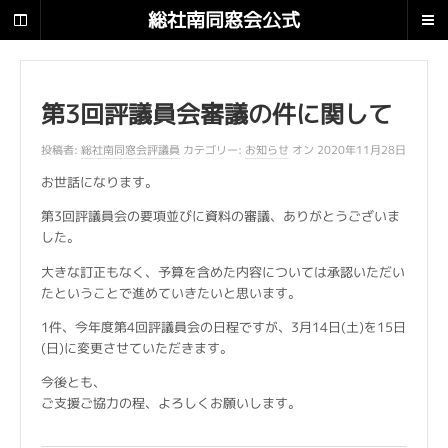
総
総社南同窓会公式
社
南
サイト 南翔
同
窓
第3回評議員会審議の件に関して
会
公
投稿者:
総社南同窓会評議員
カテゴリー:
お知らせ
オン 2020年11月28日
式
サ
お世話になります。
イ
ト
第3回評議員会の要項並びに資料の審議、ありがとうございま
した。
南
大きな訂正もなく、予算を含めた内容については承認いただい
翔
たということで進めていきたいと思います。
で
す
1件、今年度第4回評議員会の日程ですが、3月14日(土)を15日
。
(日)に変更させていただきます。
今後とも、
ご支援ご協力の程、よろしくお願いします。