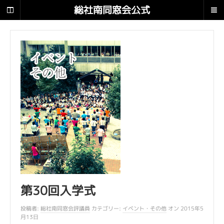
総
総社南同窓会公式
社
南
サイト 南翔
同
窓
会
公
式
サ
イ
ト
南
翔
で
す
。
第30回入学式
投稿者:
総社南同窓会評議員
カテゴリー:
イベント・その他
オン 2015年5
月13日