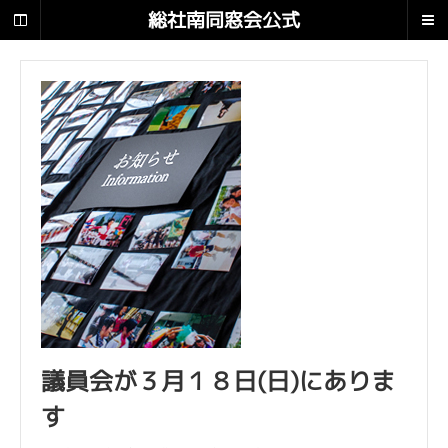
総
総社南同窓会公式
社
南
サイト 南翔
同
窓
会
公
式
サ
イ
ト
南
翔
で
す
。
議員会が３月１８日(日)にありま
す