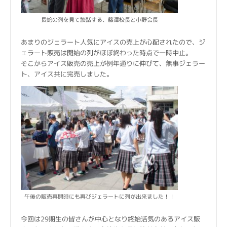
長蛇の列を見て談話する、藤澤校長と小野会長
あまりのジェラート人気にアイスの売上が心配されたので、ジ
ェラート販売は開始の列がほぼ終わった時点で一時中止。
そこからアイス販売の売上が例年通りに伸びて、無事ジェラー
ト、アイス共に完売しました。
午後の販売再開時にも再びジェラートに列が出来ました！！
今回は29期生の皆さんが中心となり終始活気のあるアイス販