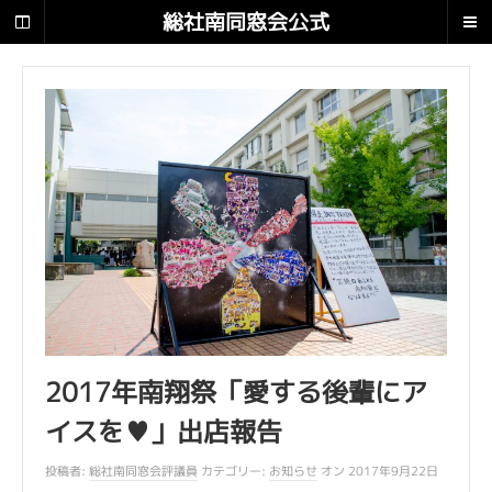
総
総社南同窓会公式
社
南
サイト 南翔
同
窓
会
公
式
サ
イ
ト
南
翔
で
す
。
2017年南翔祭「愛する後輩にア
イスを♥」出店報告
投稿者:
総社南同窓会評議員
カテゴリー:
お知らせ
オン 2017年9月22日